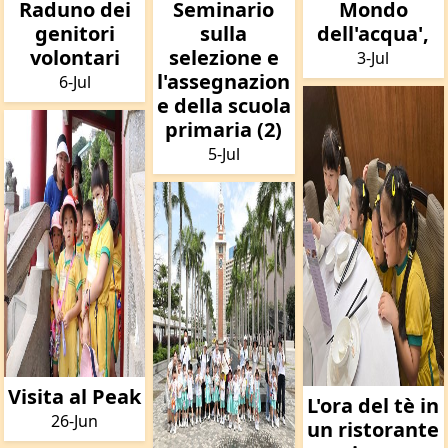
Raduno dei
Seminario
Mondo
genitori
sulla
dell'acqua',
volontari
selezione e
3-Jul
l'assegnazion
6-Jul
e della scuola
primaria (2)
5-Jul
Visita al Peak
L'ora del tè in
26-Jun
un ristorante