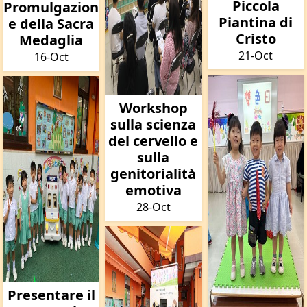
Piccola
Promulgazion
Piantina di
e della Sacra
Cristo
Medaglia
21-Oct
16-Oct
Workshop
sulla scienza
del cervello e
sulla
genitorialità
emotiva
28-Oct
Presentare il