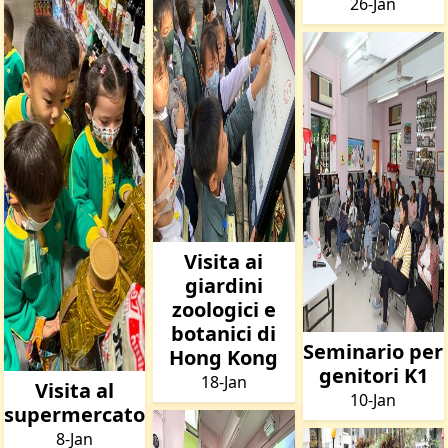
26-Jan
Visita ai
giardini
zoologici e
botanici di
Seminario per
Hong Kong
genitori K1
18-Jan
Visita al
10-Jan
supermercato
8-Jan