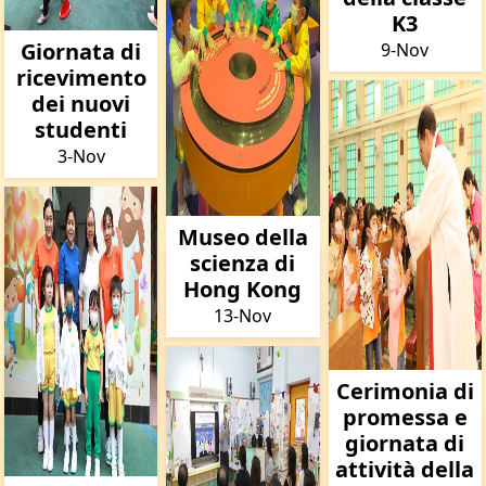
K3
Giornata di
9-Nov
ricevimento
dei nuovi
studenti
3-Nov
Museo della
scienza di
Hong Kong
13-Nov
Cerimonia di
promessa e
giornata di
attività della