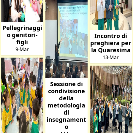
Pellegrinaggi
o genitori-
Incontro di
figli
preghiera per
9-Mar
la Quaresima
13-Mar
Sessione di
condivisione
della
metodologia
di
insegnament
o