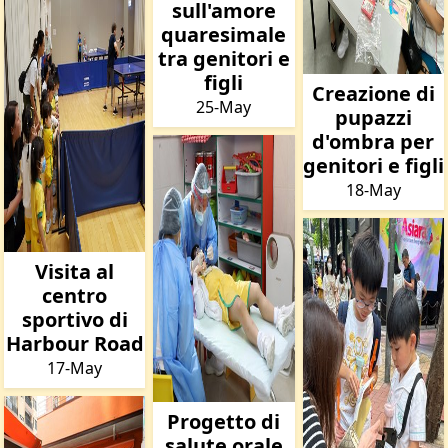
sull'amore
quaresimale
tra genitori e
figli
Creazione di
25-May
pupazzi
d'ombra per
genitori e figli
18-May
Visita al
centro
sportivo di
Harbour Road
17-May
Progetto di
salute orale