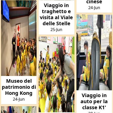
cinese
Viaggio in
24-Jun
traghetto e
visita al Viale
delle Stelle
25-Jun
Museo del
patrimonio di
Hong Kong
Viaggio in
24-Jun
auto per la
classe K1'