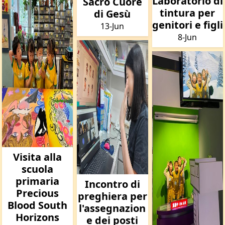
Laboratorio di
Sacro Cuore
tintura per
di Gesù
genitori e figli
13-Jun
8-Jun
Visita alla
scuola
primaria
Incontro di
Precious
preghiera per
Blood South
l'assegnazion
Horizons
e dei posti