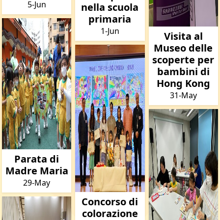
5-Jun
nella scuola
primaria
1-Jun
Visita al
Museo delle
scoperte per
bambini di
Hong Kong
31-May
Parata di
Madre Maria
29-May
Concorso di
colorazione