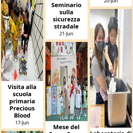
20-Jun
Seminario
sulla
sicurezza
stradale
21-Jun
Visita alla
scuola
primaria
Precious
Blood
17-Jun
Mese del