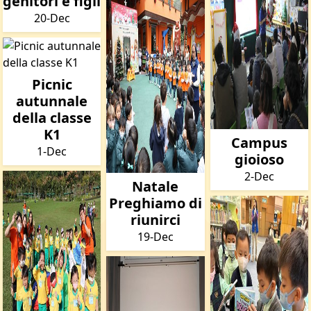
genitori e figli
20-Dec
Picnic
autunnale
della classe
K1
Campus
1-Dec
gioioso
2-Dec
Natale
Preghiamo di
riunirci
19-Dec