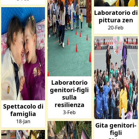
Laboratorio di
pittura zen
20-Feb
Laboratorio
genitori-figli
sulla
resilienza
Spettacolo di
3-Feb
famiglia
18-Jan
Gita genitori-
figli