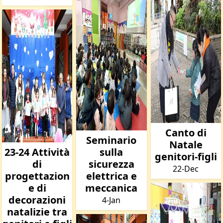
Canto di
Seminario
Natale
23-24 Attività
sulla
genitori-figli
di
sicurezza
22-Dec
progettazion
elettrica e
e di
meccanica
decorazioni
4-Jan
natalizie tra