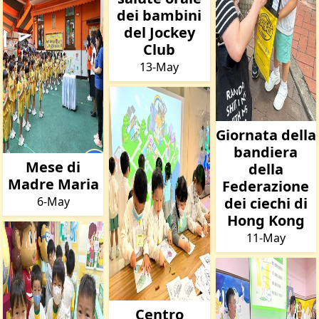
dei bambini
del Jockey
Club
13-May
Giornata della
bandiera
Mese di
della
Madre Maria
Federazione
6-May
dei ciechi di
Hong Kong
11-May
Centro