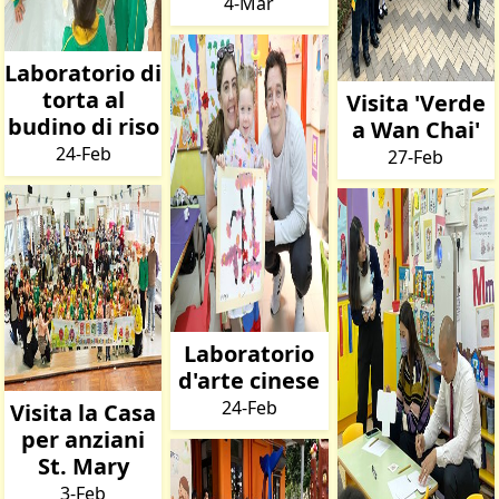
4-Mar
Laboratorio di
torta al
Visita 'Verde
budino di riso
a Wan Chai'
24-Feb
27-Feb
Laboratorio
d'arte cinese
24-Feb
Visita la Casa
per anziani
St. Mary
3-Feb