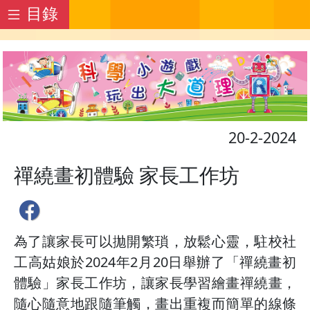
目錄
20-2-2024
禪繞畫初體驗 家長工作坊
為了讓家長可以拋開繁瑣，放鬆心靈，駐校社
工高姑娘於2024年2月20日舉辦了「禪繞畫初
體驗」家長工作坊，讓家長學習繪畫禪繞畫，
隨心隨意地跟隨筆觸，畫出重複而簡單的線條